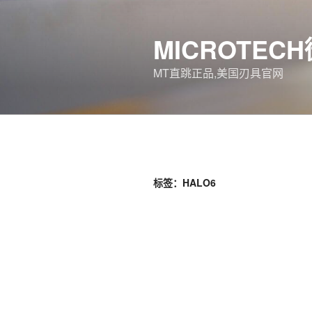
跳
至
MICROTEC
内
容
MT直跳正品,美国刃具官网
标签：HALO6