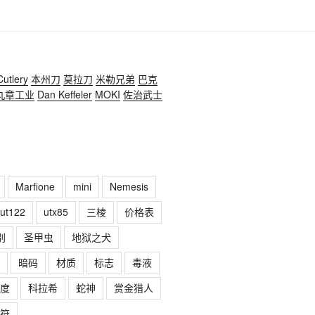
Cutlery
本州刀
莫拉刀
米勒兄弟
巴克
丸章工业
Dan Keffeler
MOKI
佐治武士
Marfione
mini
Nemesis
ut122
utx85
三棱
价格表
别
圣甲虫
地狱之犬
暗码
材质
标志
毒液
度
科拉希
蛇神
赏金猎人
符