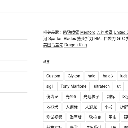
相关品牌：
防狼喷雾
Medford
沙豹喷雾
United 
河
Spartan Blades
熊头折刀
RMJ
口袋刀
GTC
美国马盖先
Dragon King
标签
Custom
Glykon
halo
halo6
ludt
sigil
Tony Marfione
ultratech
ut
伤齿龙
光晕5
光速粒子
剑标
区
地狱犬
大剑标
大恐龙
小龙
拆解
测试视频
海军版
狄拉克
甲虫
硬
赫拉女神
鉴赏
顶级系列
飞鱼
魔