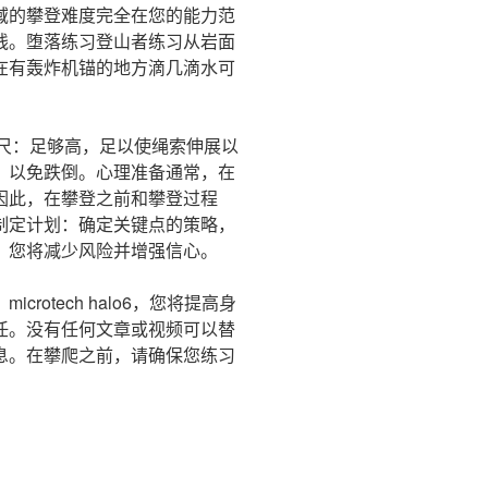
域的攀登难度完全在您的能力范
线。堕落练习登山者练习从岩面
在有轰炸机锚的地方滴几滴水可
少30英尺：足够高，足以使绳索伸展以
，以免跌倒。心理准备通常，在
因此，在攀登之前和攀登过程
制定计划：确定关键点的策略，
：您将减少风险并增强信心。
otech halo6，您将提高身
任。没有任何文章或视频可以替
息。在攀爬之前，请确保您练习