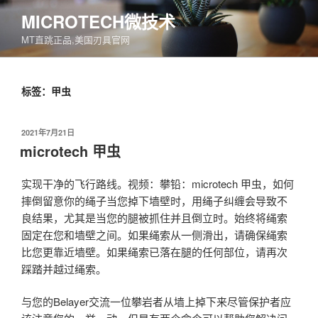
跳
MICROTECH微技术
至
MT直跳正品,美国刃具官网
内
容
标签：甲虫
发
2021年7月21日
布
microtech 甲虫
于
实现干净的飞行路线。视频：攀铅：microtech 甲虫，如何
摔倒留意你的绳子当您掉下墙壁时，用绳子纠缠会导致不
良结果，尤其是当您的腿被抓住并且倒立时。始终将绳索
固定在您和墙壁之间。如果绳索从一侧滑出，请确保绳索
比您更靠近墙壁。如果绳索已落在腿的任何部位，请再次
踩踏并越过绳索。
与您的Belayer交流一位攀岩者从墙上掉下来尽管保护者应