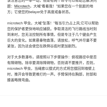
该注意您的一举一动，但是有两个命令可以帮助您解决问
题：
Microtech
，大喊“看着我！”如果您在一个肮脏的地
方；它使您的belayer处于高度戒备状态。
microtech 甲虫，大喊“坠落！”每当引力占上风;它可以帮助
您的保护者更快地响应捕获。争取清洁的飞行路线当时刻
到来时，您无法控制所有事情，但是专注于几个键会产生
巨大的变化。如果悬垂物直落，请放松，呼气并尽量不要
紧张，因为这会使您在跌倒谷底时更加剧烈。
对于大多数瀑布，请按照以下步骤操作：俯视路径中是否
有障碍物。除非要清除障碍物，否则请不要推开，否则，
microtech 甲虫，当绳索以摆式的方式将您摆回到墙壁上
时，推开会导致更难打的一声。手臂保持在胸部，肘部和
膝盖略微弯曲。