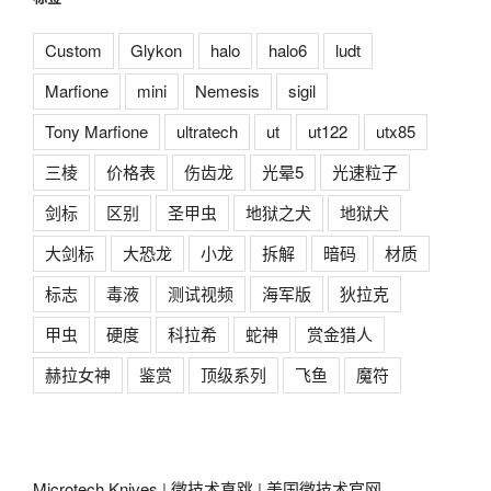
Custom
Glykon
halo
halo6
ludt
Marfione
mini
Nemesis
sigil
Tony Marfione
ultratech
ut
ut122
utx85
三棱
价格表
伤齿龙
光晕5
光速粒子
剑标
区别
圣甲虫
地狱之犬
地狱犬
大剑标
大恐龙
小龙
拆解
暗码
材质
标志
毒液
测试视频
海军版
狄拉克
甲虫
硬度
科拉希
蛇神
赏金猎人
赫拉女神
鉴赏
顶级系列
飞鱼
魔符
Microtech Knives
|
微技术直跳
|
美国微技术官网