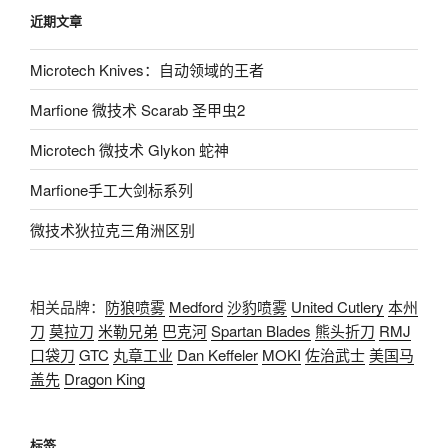
近期文章
Microtech Knives：自动领域的王者
Marfione 微技术 Scarab 圣甲虫2
Microtech 微技术 Glykon 蛇神
Marfione手工大剑标系列
微技术狄拉克三角洲区别
相关品牌：
防狼喷雾
Medford
沙豹喷雾
United Cutlery
本州
刀
莫拉刀
米勒兄弟
巴克河
Spartan Blades
熊头折刀
RMJ
口袋刀
GTC
丸章工业
Dan Keffeler
MOKI
佐治武士
美国马
盖先
Dragon King
标签