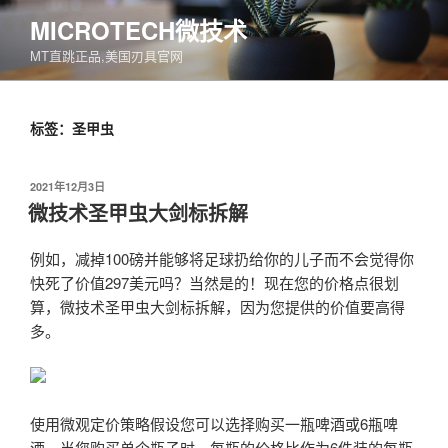
跳
MICROTECH微技术
至
MT直跳正品,美国刃具官网
内
容
标签：圣甲虫
发
2021年12月3日
布
微技术圣甲虫大剑标拆解
于
例如，减掉100磅并能够将足球扔给你的儿子而不会觉得你
快死了价值297美元吗？当然是的！现在您的价格点很划
算，微技术圣甲虫大剑标拆解，因为您提供的价值要高得
多。
使用微观定价策略假设您可以选择购买一瓶啤酒或6瓶啤
酒。当您购买单个瓶子时，每瓶的价格比作为6件装的每瓶