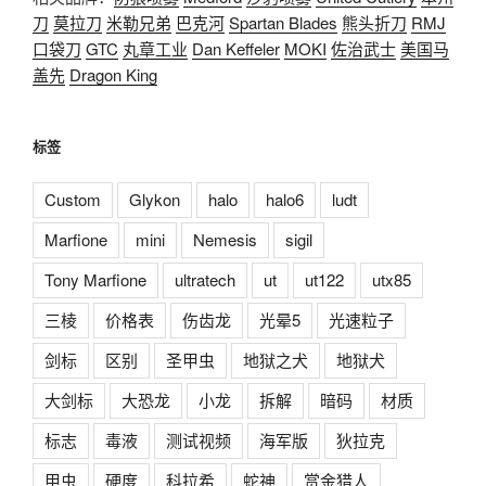
刀
莫拉刀
米勒兄弟
巴克河
Spartan Blades
熊头折刀
RMJ
口袋刀
GTC
丸章工业
Dan Keffeler
MOKI
佐治武士
美国马
盖先
Dragon King
标签
Custom
Glykon
halo
halo6
ludt
Marfione
mini
Nemesis
sigil
Tony Marfione
ultratech
ut
ut122
utx85
三棱
价格表
伤齿龙
光晕5
光速粒子
剑标
区别
圣甲虫
地狱之犬
地狱犬
大剑标
大恐龙
小龙
拆解
暗码
材质
标志
毒液
测试视频
海军版
狄拉克
甲虫
硬度
科拉希
蛇神
赏金猎人